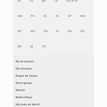
RS
PE
BA
CE
GO e DF
AM
PA
AC
AL
AP
MA
MT
MS
PB
PI
RN
RO
RR
SE
TO
Rio de Janeiro
São Gonçalo
Duque de Caxias
Nova Iguaçu
Niterói
Belford Roxo
São João de Meriti