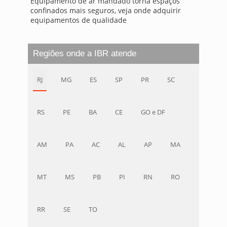
Equipamento de ar mandado torna espaços
confinados mais seguros, veja onde adquirir
equipamentos de qualidade
Regiões onde a IBR atende
RJ
MG
ES
SP
PR
SC
RS
PE
BA
CE
GO e DF
AM
PA
AC
AL
AP
MA
MT
MS
PB
PI
RN
RO
RR
SE
TO